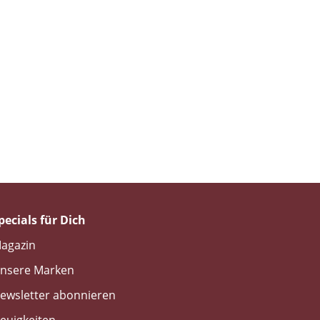
pecials für Dich
agazin
nsere Marken
ewsletter abonnieren