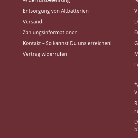
Widerrufsbelehrung
N
Entsorgung von Altbatterien
V
Versand
D
Zahlungsinformationen
E
Kontakt – So kannst Du uns erreichen!
G
Vertrag widerrufen
M
F
*
V
R
r
D
b