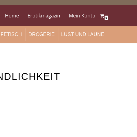
Home
Erotikmagazin
Mein Konto
0
FETISCH
DROGERIE
LUST UND LAUNE
NDLICHKEIT