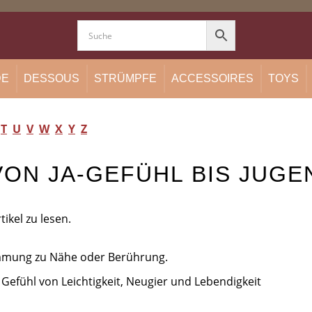
DE
DESSOUS
STRÜMPFE
ACCESSOIRES
TOYS
T
U
V
W
X
Y
Z
VON JA-GEFÜHL BIS JUGE
tikel zu lesen.
timmung zu Nähe oder Berührung.
n Gefühl von Leichtigkeit, Neugier und Lebendigkeit