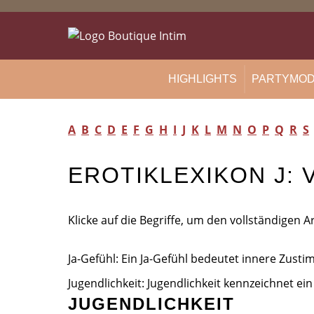
Zum
Inhalt
springen
HIGHLIGHTS
PARTYMO
A
B
C
D
E
F
G
H
I
J
K
L
M
N
O
P
Q
R
S
EROTIKLEXIKON J: 
Klicke auf die Begriffe, um den vollständigen Ar
Ja-Gefühl: Ein Ja-Gefühl bedeutet innere Zus
Jugendlichkeit: Jugendlichkeit kennzeichnet ei
JUGENDLICHKEIT