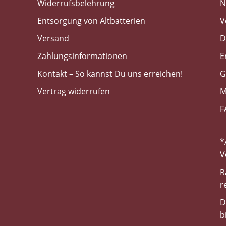
Widerrufsbelehrung
N
Entsorgung von Altbatterien
V
Versand
D
Zahlungsinformationen
E
Kontakt – So kannst Du uns erreichen!
G
Vertrag widerrufen
M
F
*
V
R
r
D
b